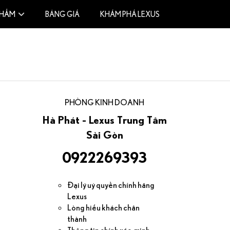
PHẨM
BẢNG GIÁ
KHÁM PHÁ LEXUS
PHÒNG KINH DOANH
Hà Phát - Lexus Trung Tâm
Sài Gòn
0922269393
Đại lý uỷ quyền chính hãng
Lexus
Lòng hiếu khách chân
thành