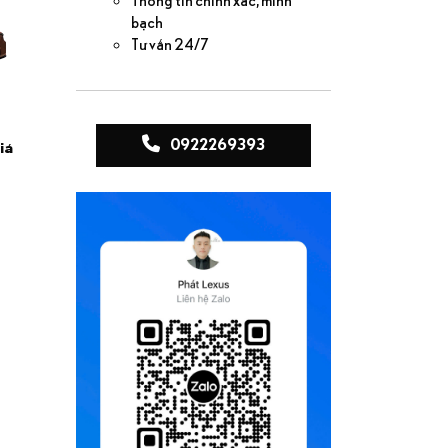
Thông tin chính xác, minh
bạch
Tư vấn 24/7
0922269393
iá