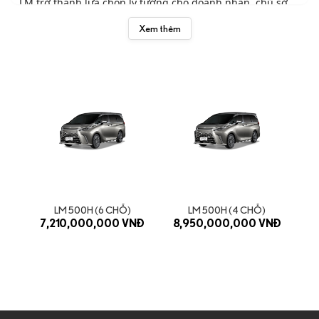
LM trở thành lựa chọn lý tưởng cho doanh nhân, chủ sở
hữu đẳng cấp và giới thượng lưu cần một không gian di
Xem thêm
chuyển thật sự thư giãn và đẳng cấp.
Phiên bản & Giá tham khảo
LM 500h (6 chỗ) – 7.210.000.000 VNĐ:
Bố trí 2–2–2,
linh hoạt cho gia đình hoặc doanh nhân cần sự
thoải mái và rộng rãi.
LM 500h (4 chỗ – VIP) – 8.950.000.000 VNĐ:
Khoang
thương gia riêng tư với vách ngăn, ghế VIP và tiện
nghi cao cấp nhất dòng LM.
Giá chỉ mang tính tham khảo, có thể thay đổi theo chương
trình ưu đãi của đại lý.
LM 500H (6 CHỖ)
LM 500H (4 CHỖ)
7,210,000,000 VNĐ
8,950,000,000 VNĐ
Điểm nổi bật của dòng Lexus LM
Hành trình siêu êm ái
Hệ thống treo tối ưu, khả năng cách âm xuất sắc cùng cấu
hình hybrid mang đến chuyển động mượt mà, yên tĩnh
như khoang hạng nhất.
Thiết kế sang trọng và hiện đại