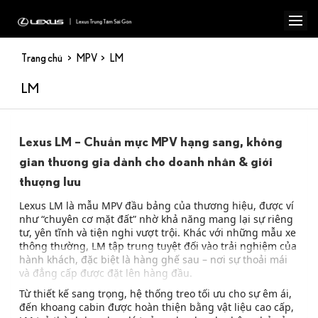
Trang chủ
MPV
LM
LM
Lexus LM – Chuẩn mực MPV hạng sang, không
gian thương gia dành cho doanh nhân & giới
thượng lưu
Lexus LM là mẫu MPV đầu bảng của thương hiệu, được ví
như “chuyên cơ mặt đất” nhờ khả năng mang lại sự riêng
tư, yên tĩnh và tiện nghi vượt trội. Khác với những mẫu xe
thông thường, LM tập trung tuyệt đối vào trải nghiệm của
hành khách, đặc biệt là hàng ghế sau – nơi sự thoải mái
và đẳng cấp được đặt lên hàng đầu.
Từ thiết kế sang trọng, hệ thống treo tối ưu cho sự êm ái,
đến khoang cabin được hoàn thiện bằng vật liệu cao cấp,