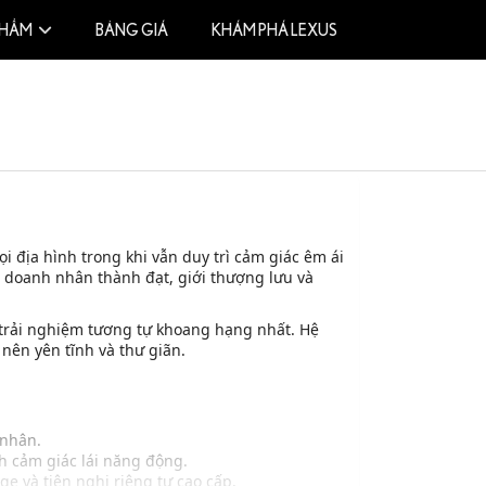
PHẨM
BẢNG GIÁ
KHÁM PHÁ LEXUS
 địa hình trong khi vẫn duy trì cảm giác êm ái
 doanh nhân thành đạt, giới thượng lưu và
n trải nghiệm tương tự khoang hạng nhất. Hệ
 nên yên tĩnh và thư giãn.
 nhân.
h cảm giác lái năng động.
 và tiện nghi riêng tư cao cấp.