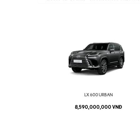
Giá tham khảo, có thể thay đổi theo thời điểm và c
Điểm nổi bật của dòng Lexus LX
Khả năng vận hành mạnh mẽ trên mọi địa hì
Động cơ V6 Twin-Turbo cùng hệ dẫn động 4WD c
Nội thất sang trọng chuẩn thương gia
Cabin rộng rãi, ghế ngồi êm ái, điều hòa đa vù
Tùy chọn cấu hình linh hoạt
Từ 7 chỗ cho gia đình, 5 chỗ thể thao F SPORT
Thiết kế uy nghi, đậm chất SUV đầu bảng
LX 600 URBAN
Ngoại hình lớn, bệ vệ, mặt ca-lăng đặc trưng 
Công nghệ an toàn tiên tiến
8,590,000,000 VNĐ
Lexus Safety System+ tích hợp nhiều tính năng
Lexus LX mang đến sự kết hợp hoàn hảo giữa sứ
LX 600 F SPORT, hay sự xa hoa tuyệt đối của L
Hãy chọn phiên bản dưới đây để xem chi tiết tr