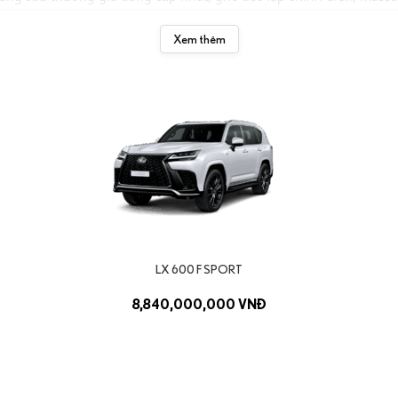
hương trình ưu đãi của đại lý.
Xem thêm
nh
ho phép LX dễ dàng vượt dốc, lội nước hoặc đi đường đá sỏi mà 
ng, vật liệu cao cấp và bố trí tinh tế mang đến trải nghiệm tươn
, đến 4 chỗ VIP dành riêng cho chủ tịch — mỗi phiên bản LX được 
LX 600 F SPORT
và phong thái mạnh mẽ giúp LX tạo dấu ấn ngay khi xuất hiện.
8,840,000,000 VNĐ
 chủ động như cảnh báo va chạm, hỗ trợ giữ làn, ga tự động thích
c mạnh, sự sang trọng và độ tin cậy cao. Dù bạn ưu tiên sự tiện 
X 600 VIP, dòng LX luôn đảm bảo trải nghiệm xứng tầm SUV đầu bản
ang bị, hình ảnh và giá lăn bánh mới nhất.