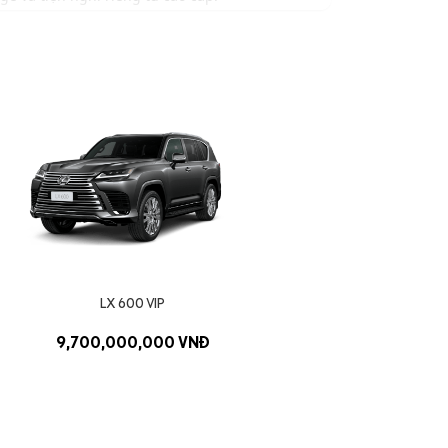
vẫn giữ được sự ổn định.
g đương khoang hạng nhất.
tối ưu cho nhóm khách hàng khác nhau.
LX 600 VIP
9,700,000,000 VNĐ
 ứng và giám sát điểm mù.
nghi của LX 600 Urban, phong cách thể thao của
g của Lexus.