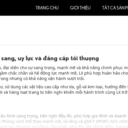
TRANG CHỦ
GIỚI THIỆU
TẤT CẢ SẢN 
sang, uy lực và đẳng cấp tối thượng
 đại diện cho sự sang trọng, mạnh mẽ và khả năng chinh phục mọi
g gầm chắc chắn và hệ động lực mạnh mẽ, LX phù hợp hoàn hảo cho
ọng nhưng có khả năng vận hành vượt trội.
o, sử dụng các vật liệu cao cấp như da, gỗ và kim loại, hướng đế
i và hàng loạt trang bị tiện nghi khiến mỗi hành trình cùng LX trở
ấu hình sang trọng, tiện nghi đầy đủ, phù hợp gia đình và doanh
:
Phong cách thể thao mạnh mẽ, vô-lăng và ghế F SPORT, tinh chỉn
ng sau thương gia đẳng cấp nhất, ghế độc lập chỉnh điện, massage