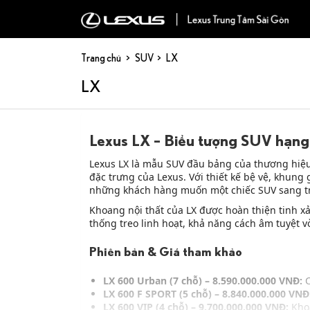
Trang chủ
SUV
LX
LX
Lexus LX – Biểu tượng SUV hạng 
Lexus LX là mẫu SUV đầu bảng của thương hiệu,
đặc trưng của Lexus. Với thiết kế bệ vệ, khun
những khách hàng muốn một chiếc SUV sang tr
Khoang nội thất của LX được hoàn thiện tinh xả
thống treo linh hoạt, khả năng cách âm tuyệt vờ
Phiên bản & Giá tham khảo
LX 600 Urban (7 chỗ) – 8.590.000.000 VNĐ:
C
LX 600 F SPORT (5 chỗ) – 8.840.000.000 VNĐ
LX 600 VIP (4 chỗ) – 9.700.000.000 VNĐ:
Khoa