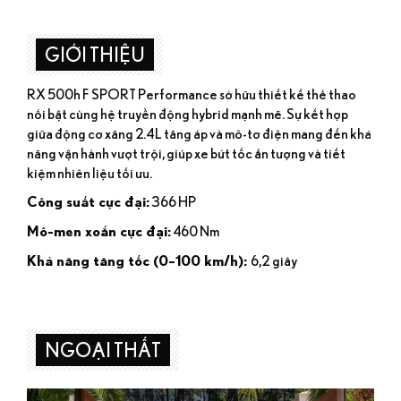
GIỚI THIỆU
RX 500h F SPORT Performance sở hữu thiết kế thể thao
nổi bật cùng hệ truyền động hybrid mạnh mẽ. Sự kết hợp
giữa động cơ xăng 2.4L tăng áp và mô-tơ điện mang đến khả
năng vận hành vượt trội, giúp xe bứt tốc ấn tượng và tiết
kiệm nhiên liệu tối ưu.
366 HP
Công suất cực đại:
460 Nm
Mô-men xoắn cực đại:
6,2 giây
Khả năng tăng tốc (0–100 km/h):
NGOẠI THẤT