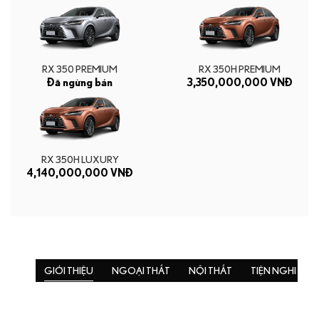
RX 350 PREMIUM
RX 350H PREMIUM
Đã ngừng bán
3,350,000,000 VNĐ
RX 350H LUXURY
4,140,000,000 VNĐ
GIỚI THIỆU
NGOẠI THẤT
NỘI THẤT
TIỆN NGHI