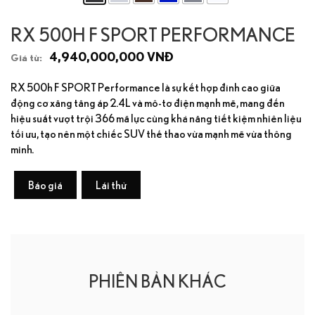
RX 500H F SPORT PERFORMANCE
4,940,000,000 VNĐ
Giá từ:
RX 500h F SPORT Performance là sự kết hợp đỉnh cao giữa
động cơ xăng tăng áp 2.4L và mô-tơ điện mạnh mẽ, mang đến
hiệu suất vượt trội 366 mã lực cùng khả năng tiết kiệm nhiên liệu
tối ưu, tạo nên một chiếc SUV thể thao vừa mạnh mẽ vừa thông
minh.
Báo giá
Lái thử
PHIÊN BẢN KHÁC