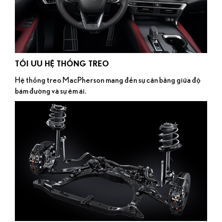
TỐI ƯU HỆ THỐNG TREO
Hệ thống treo MacPherson mang đến sự cân bằng giữa độ
bám đường và sự êm ái.