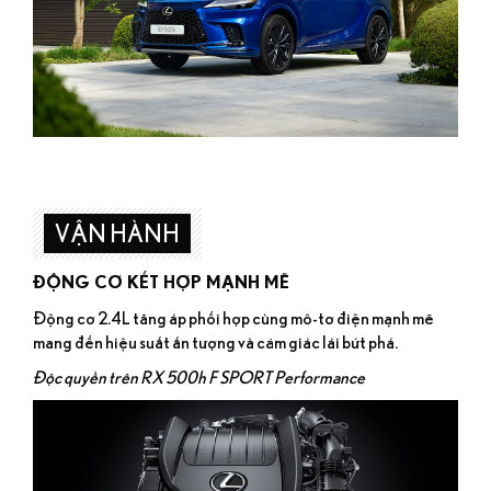
VẬN HÀNH
ĐỘNG CƠ KẾT HỢP MẠNH MẼ
Động cơ 2.4L tăng áp phối hợp cùng mô-tơ điện mạnh mẽ
mang đến hiệu suất ấn tượng và cảm giác lái bứt phá.
Độc quyền trên RX 500h F SPORT Performance