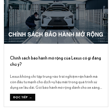
Chính sách bảo hành mở rộng của Lexus có gì đáng
chú ý?
Lexus không chỉ tập trung vào trải nghiệm vận hành mà
còn đầu tư mạnh cho dịch vụ hậu mãi trong quá trình sử
dụng xe lâu dài. Gói bảo hành mở rộng dành cho xe xăng
và xe Hybrid là một trong những quyền lợi đáng chú ý
hiện nay, giúp khách hàng yên […]
ĐỌC TIẾP