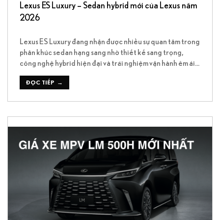
Lexus ES Luxury – Sedan hybrid mới của Lexus năm
2026
Lexus ES Luxury đang nhận được nhiều sự quan tâm trong
phân khúc sedan hạng sang nhờ thiết kế sang trọng,
công nghệ hybrid hiện đại và trải nghiệm vận hành êm ái
đặc trưng của Lexus. Trong đó, Lexus ES 350h Luxury nổi
bật như phiên bản cao cấp hướng tới nhóm khách hàng […]
ĐỌC TIẾP