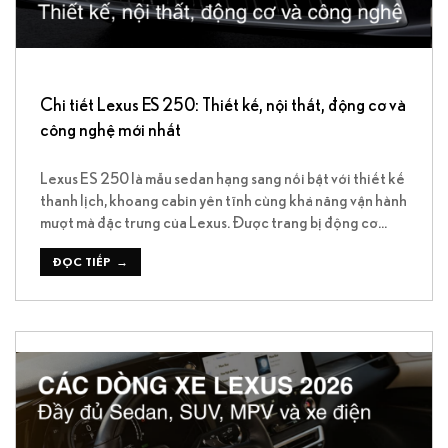
Chi tiết Lexus ES 250: Thiết kế, nội thất, động cơ và
công nghệ mới nhất
Lexus ES 250 là mẫu sedan hạng sang nổi bật với thiết kế
thanh lịch, khoang cabin yên tĩnh cùng khả năng vận hành
mượt mà đặc trưng của Lexus. Được trang bị động cơ
2.5L phun xăng trực tiếp công suất 204 mã lực cùng
nhiều tiện nghi hiện đại, mẫu xe này hướng […]
ĐỌC TIẾP