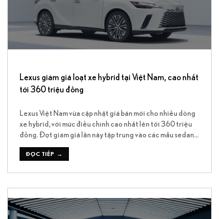
Lexus giảm giá loạt xe hybrid tại Việt Nam, cao nhất
tới 360 triệu đồng
Lexus Việt Nam vừa cập nhật giá bán mới cho nhiều dòng
xe hybrid, với mức điều chỉnh cao nhất lên tới 360 triệu
đồng. Đợt giảm giá lần này tập trung vào các mẫu sedan,
SUV và MPV hybrid đang phân phối trong nước. LM 500h
trở thành mẫu mới nhất được giảm giá […]
ĐỌC TIẾP