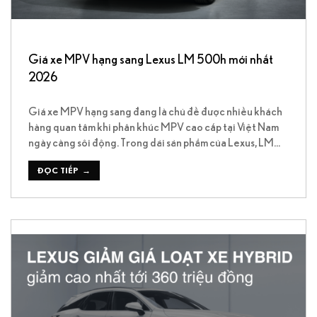
Giá xe MPV hạng sang Lexus LM 500h mới nhất
2026
Giá xe MPV hạng sang đang là chủ đề được nhiều khách
hàng quan tâm khi phân khúc MPV cao cấp tại Việt Nam
ngày càng sôi động. Trong dải sản phẩm của Lexus, LM
500h nổi bật như mẫu MPV đầu bảng với thiết kế đậm
chất thương gia, nội thất sang trọng cùng […]
ĐỌC TIẾP