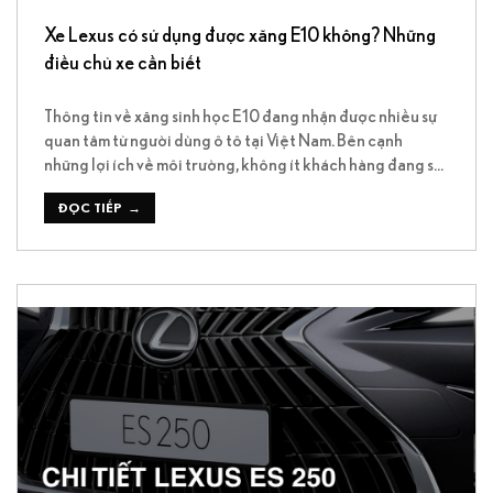
Xe Lexus có sử dụng được xăng E10 không? Những
điều chủ xe cần biết
Thông tin về xăng sinh học E10 đang nhận được nhiều sự
quan tâm từ người dùng ô tô tại Việt Nam. Bên cạnh
những lợi ích về môi trường, không ít khách hàng đang sở
hữu hoặc có ý định mua xe Lexus băn khoăn liệu loại nhiên
liệu này có ảnh hưởng đến […]
ĐỌC TIẾP