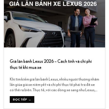
Giá lăn bánh Lexus 2026 – Cách tính và chi phí
thực tế khi mua xe
Khi tìm kiếm giá lăn bánh Lexus, nhiều người thường nhầm
lẫn giữa giá xe niêm yết và chi phí thực tế phải trả để xe
có thể ra biển. Thực tế, với các dòng xe sang như Lexus,
tổng chi phí lăn bánh thường cao hơn đáng kể do bao
gồm nhiều loại thuế […]
ĐỌC TIẾP