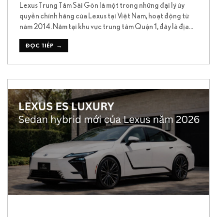
Lexus Trung Tâm Sài Gòn là một trong những đại lý ủy
quyền chính hãng của Lexus tại Việt Nam, hoạt động từ
năm 2014. Nằm tại khu vực trung tâm Quận 1, đây là địa
điểm quen thuộc đối với những khách hàng quan tâm đến
các dòng xe Lexus cũng như dịch vụ […]
ĐỌC TIẾP